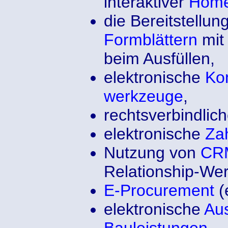
interaktiver
Hom
die Bereitstellu
Formblättern
mit 
beim Ausfüllen,
elektronische
Ko
werkzeuge
,
rechtsverbindlic
elektronische
Za
Nutzung von
CRM
Relationship-We
E-Procurement
(
elektronische
Au