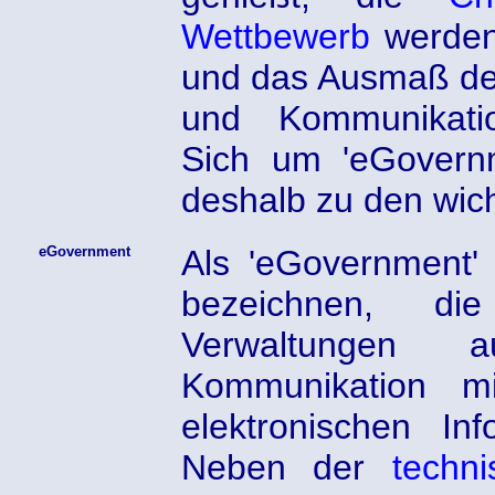
Wettbewerb
werden 
und das Ausmaß der
und Kommunikatio
Sich um 'eGovern
deshalb zu den wic
eGovernment
Als 'eGovernment' l
bezeichnen, di
Verwaltungen
Kommunikation m
elektronischen Inf
Neben der
techn