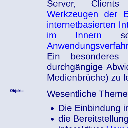
Server, Client
Werkzeugen der B
internetbasierten I
im Innern
so
Anwendungsverfah
Ein besonderes
durchgängige Abwi
Medienbrüche) zu l
Objekte
Wesentliche Them
Die Einbindung 
die Bereitstellun