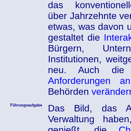
das konventionell
über Jahrzehnte ve
etwas, was davon un
gestaltet die
Intera
Bürgern, Unte
Institutionen, weit
neu. Auch di
Anforderungen an
Behörden
veränder
Führungsaufgabe
Das Bild, das A
Verwaltung habe
genießt, die
Ch